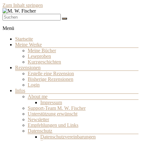
Zum Inhalt springen
Schriftsteller
M. W. Fischer
Menü
Startseite
Meine Werke
Meine Bücher
Leseproben
Kurzgeschichten
Rezensionen
Erstelle eine Rezension
Bisherige Rezensionen
Login
Infos
About me
Impressum
Support-Team M. W. Fischer
Unterstützung erwünscht
Newsletter
Empfehlungen und Links
Datenschutz
Datenschutzvereinbarungen