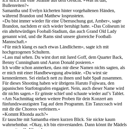
Ich strich mir eine Strähne aus dem Gesicht. »Was ist das,
Bullenreiten?«
Samantha und Evelyn kicherten hinter vorgehaltenen Händen,
während Brandon und Matthew losprusteten.
»Du bist immer wieder für eine Überraschung gut, Amber«, sagte
Brandon, nachdem er sich wieder beruhigt hatte. »Das Coliseum ist
ein altehrwürdiges Fooball-Stadium, das auch Grand Old Lady
genannt wird, und die Rams sind unsere glorreiche Football-
Mannschaft.«
»Für mich klang es nach etwas Ländlichem«, sagte ich mit
hochgezogenen Schultern.
»Lass mal sehen. Du wirst dort mit Jared Goff, dem Quarter Back,
Benny Cunningham und Aaron Donald posieren.«
Ich wollte schon anmerken, dass mir diese Namen nichts sagten, als
er mich mit einer Handbewegung abwinkte. »Du wirst sie
kennenlernen. Sei einfach nett zu ihnen und habt Spaß zusammen.
Für dieses Shooting haben wir übrigens Haruto Fujiwara, den
japanischen Starfotografen engagiert. Nein, auch dieser Name wird
dir nichts sagen.« Er grinste schief und schaute wieder auf’s Tablet.
»Am Nachmittag stehen weitere Proben für dein Konzert am
fünfundzwanzigsten Tag auf dem Programm. Ein Tanzcoach wird
mit dir die Choreos verfeinern.«
»Kommt Rhonda auch?«
Er tauschte mit Samantha einen kurzen Blick. Sie nickte kaum
wahrnehmbar. »Okay, ich bin einverstanden. Dann könnt ihr Mädels