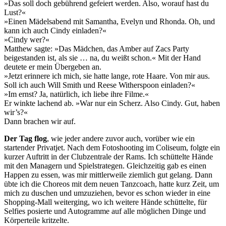
»Das soll doch gebührend gefeiert werden. Also, worauf hast du
Lust?«
»Einen Mädelsabend mit Samantha, Evelyn und Rhonda. Oh, und
kann ich auch Cindy einladen?«
»Cindy wer?«
Matthew sagte: »Das Mädchen, das Amber auf Zacs Party
beigestanden ist, als sie … na, du weißt schon.« Mit der Hand
deutete er mein Übergeben an.
»Jetzt erinnere ich mich, sie hatte lange, rote Haare. Von mir aus.
Soll ich auch Will Smith und Reese Witherspoon einladen?«
»Im ernst? Ja, natürlich, ich liebe ihre Filme.«
Er winkte lachend ab. »War nur ein Scherz. Also Cindy. Gut, haben
wir’s?«
Dann brachen wir auf.
Der Tag flog
, wie jeder andere zuvor auch, vorüber wie ein
startender Privatjet. Nach dem Fotoshooting im Coliseum, folgte ein
kurzer Auftritt in der Clubzentrale der Rams. Ich schüttelte Hände
mit den Managern und Spielstrategen. Gleichzeitig gab es einen
Happen zu essen, was mir mittlerweile ziemlich gut gelang. Dann
übte ich die Choreos mit dem neuen Tanzcoach, hatte kurz Zeit, um
mich zu duschen und umzuziehen, bevor es schon wieder in eine
Shopping-Mall weiterging, wo ich weitere Hände schüttelte, für
Selfies posierte und Autogramme auf alle möglichen Dinge und
Körperteile kritzelte.