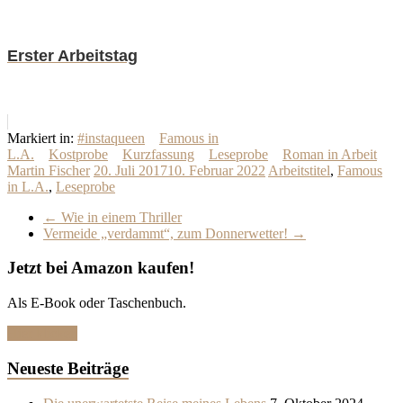
Erster Arbeitstag
Markiert in:
#instaqueen
Famous in
L.A.
Kostprobe
Kurzfassung
Leseprobe
Roman in Arbeit
Martin Fischer
20. Juli 2017
10. Februar 2022
Arbeitstitel
,
Famous
in L.A.
,
Leseprobe
←
Wie in einem Thriller
Vermeide „verdammt“, zum Donnerwetter!
→
Jetzt bei Amazon kaufen!
Als E-Book oder Taschenbuch.
Hier klicken
Neueste Beiträge