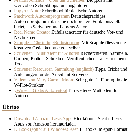
Marcus Johanus – Über das Schreiben
Blogposts mit
wertvollen Schreibtipps für Jungautoren
Papyrus Autor
Schreibtool für deutsche Autoren
Patchwork Autorenprogramm
Deutschsprachiges
Autorenprogramm, das eine noch breitere Funktionsvielfalt
bietet, als Scrivener und Papyrus Autor.
Real Name Creator
Zufallsgenerator für deutsche Vor- und
Nachnamen
Scapple – Clustering/Brainstorming
Mit Scapple fliessen die
kreativen Gedanken wie von selber.
Scrivener – Multitalent für Autoren
Recherchieren, Sammeln,
Ordnen, Plotten, Schreiben, Veröffentlichen – alles in einem
Tool.
Scrivener Resourcen-Sammlung (englisch)
Tipps, Tricks und
Anleitungen für die Arbeit mit Scrivener
Videos von Mary Carroll Moore
Sehr gute Einführung in die
W-Plot-Struktur
yWriter – Gratis Autorentool
Ein weiteres Multitalent für
Autoren
Übrige
Download Amazon Lese-Apps
Hier können Sie die Lese-
Apps von Amazon herunterladen
E-Book (epub) auf Windows lesen
E-Books im epub-Format