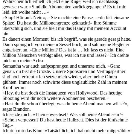
Wahrscheinlich erhielt ich jetzt eine Rüge, weil ich nachlässig
gewesen war. »Sind die Abonnenten zurückgegangen? Es tut mir
leid, ich wollte nicht …«
»Stop! Hör auf. Nein«, – Sie machte eine Pause – »du bist einsame
Spitze! Du hast die Millionengrenze geknackt!« Ihre Stimme
überschlug sich, und sie hielt mir das Handy mit meinem Account
hin.
Es dauert einen Moment, bis ich begriff, was sie gerade gesagt hatte.
Dann sprang ich von meinem Sessel hoch, und sah meine Begleiter
entgeistert an. »Eine Million? Das ist ja … Ich fass es nicht. Eine
Million Menschen verfolgt alles, was ich tue und lasse?« Ich drehte
mich um meine Achse.
Samantha war auch aufgesprungen und umarmte mich. »Ganz
genau, du bist die Größte. Unsere Sponsoren und Vertragspartner
sind hoch erfreut.« Ich setzte mich wieder, aber meine Ohren
glühten. Immer noch schwirrte diese unglaubliche Zahl in meinem
Kopf herum.
»Hey, du bist doch die Instaqueen von Hollywood. Das heutige
Shooting wird dir noch weitere Abonnenten bescheren.«
»Hast du dir schon überlegt, was du heute Abend machen willst?«,
sagte Brandon.
Ich setzte mich. »Themenwechsel? Was soll heute Abend sein?«
»Schon vergessen? Du hast heute Halbzeit. Dies ist der fünfzehnte
Tag.«
Ich rieb mir das Kinn. »Tatsächlich, ich hab nicht mehr mitgezählt.«