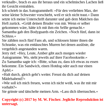
verknallt«, brach es aus ihr heraus und ein schelmisches Lachen ließ
ihr Gesicht erstrahlen.
Ich schrieb in das Autogrammheft: »Für den verliebten Max, der
seine kleine Schwester vorschiebt, weil er sich nicht traut.« Dann
setzte ich meine Unterschrift darunter und gab dem Mädchen das
Heft zurück. »Grüß deinen Bruder von mir. Wenn er selber
gekommen wäre, hätte ich mit ihm ein Selfie gemacht.«
Samantha gab den Bodyguards ein Zeichen. »Noch fünf, dann ist
Schluss.«
Sie zählten noch fünf Fans ab, und schlossen hinter ihnen die
Schranke, was ein enttäuschtes Murren bei denen auslöste, die
vergeblich angestanden waren.
Jerry rief: »Hey, Leute, Amber gibt auch morgen wieder
Autogramme. Wo, steht jeweils auf ihrer Facebookseite.«
Zu Samantha sagte ich: »Bitte, schau zu, dass ich etwas zu essen
bekomme. Ein Sandwich, einen Hotdog oder auch nur einen
Apfel.«
»Halt durch, gleich geht’s weiter. Freust du dich auf deinen
Mädelsabend?«
»Wie soll ich mich freuen, wenn ich nicht weiß, was ihr mit mir
vorhabt?«
Sie grinste und tätschelte meinen Arm. »Lass dich überraschen.«
Copyright (c) 2017 by M. W. Fischer. Jegliche Reproduktion ist
untersagt.