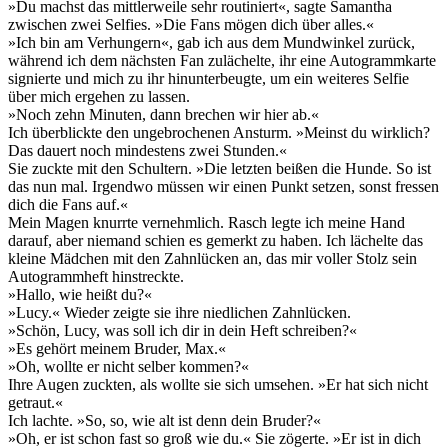
»Du machst das mittlerweile sehr routiniert«, sagte Samantha
zwischen zwei Selfies. »Die Fans mögen dich über alles.«
»Ich bin am Verhungern«, gab ich aus dem Mundwinkel zurück,
während ich dem nächsten Fan zulächelte, ihr eine Autogrammkarte
signierte und mich zu ihr hinunterbeugte, um ein weiteres Selfie
über mich ergehen zu lassen.
»Noch zehn Minuten, dann brechen wir hier ab.«
Ich überblickte den ungebrochenen Ansturm. »Meinst du wirklich?
Das dauert noch mindestens zwei Stunden.«
Sie zuckte mit den Schultern. »Die letzten beißen die Hunde. So ist
das nun mal. Irgendwo müssen wir einen Punkt setzen, sonst fressen
dich die Fans auf.«
Mein Magen knurrte vernehmlich. Rasch legte ich meine Hand
darauf, aber niemand schien es gemerkt zu haben. Ich lächelte das
kleine Mädchen mit den Zahnlücken an, das mir voller Stolz sein
Autogrammheft hinstreckte.
»Hallo, wie heißt du?«
»Lucy.« Wieder zeigte sie ihre niedlichen Zahnlücken.
»Schön, Lucy, was soll ich dir in dein Heft schreiben?«
»Es gehört meinem Bruder, Max.«
»Oh, wollte er nicht selber kommen?«
Ihre Augen zuckten, als wollte sie sich umsehen. »Er hat sich nicht
getraut.«
Ich lachte. »So, so, wie alt ist denn dein Bruder?«
»Oh, er ist schon fast so groß wie du.« Sie zögerte. »Er ist in dich