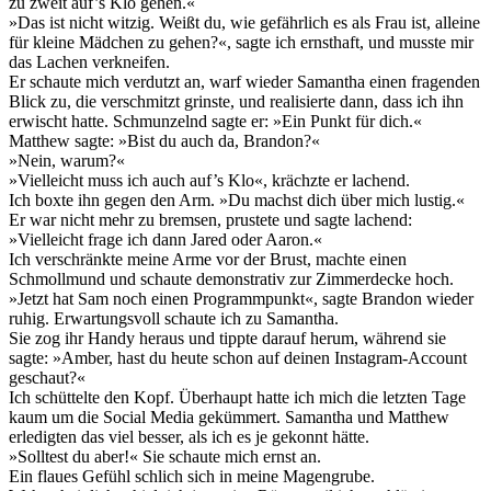
zu zweit auf’s Klo gehen.«
»Das ist nicht witzig. Weißt du, wie gefährlich es als Frau ist, alleine
für kleine Mädchen zu gehen?«, sagte ich ernsthaft, und musste mir
das Lachen verkneifen.
Er schaute mich verdutzt an, warf wieder Samantha einen fragenden
Blick zu, die verschmitzt grinste, und realisierte dann, dass ich ihn
erwischt hatte. Schmunzelnd sagte er: »Ein Punkt für dich.«
Matthew sagte: »Bist du auch da, Brandon?«
»Nein, warum?«
»Vielleicht muss ich auch auf’s Klo«, krächzte er lachend.
Ich boxte ihn gegen den Arm. »Du machst dich über mich lustig.«
Er war nicht mehr zu bremsen, prustete und sagte lachend:
»Vielleicht frage ich dann Jared oder Aaron.«
Ich verschränkte meine Arme vor der Brust, machte einen
Schmollmund und schaute demonstrativ zur Zimmerdecke hoch.
»Jetzt hat Sam noch einen Programmpunkt«, sagte Brandon wieder
ruhig. Erwartungsvoll schaute ich zu Samantha.
Sie zog ihr Handy heraus und tippte darauf herum, während sie
sagte: »Amber, hast du heute schon auf deinen Instagram-Account
geschaut?«
Ich schüttelte den Kopf. Überhaupt hatte ich mich die letzten Tage
kaum um die Social Media gekümmert. Samantha und Matthew
erledigten das viel besser, als ich es je gekonnt hätte.
»Solltest du aber!« Sie schaute mich ernst an.
Ein flaues Gefühl schlich sich in meine Magengrube.