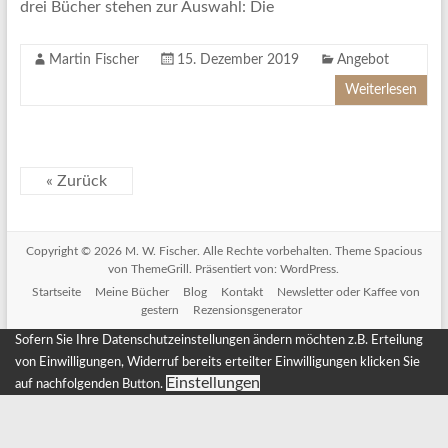
drei Bücher stehen zur Auswahl: Die
Martin Fischer
15. Dezember 2019
Angebot
Weiterlesen
« Zurück
Copyright © 2026
M. W. Fischer
. Alle Rechte vorbehalten. Theme
Spacious
von ThemeGrill. Präsentiert von:
WordPress
.
Startseite
Meine Bücher
Blog
Kontakt
Newsletter oder Kaffee von
gestern
Rezensionsgenerator
Sofern Sie Ihre Datenschutzeinstellungen ändern möchten z.B. Erteilung
von Einwilligungen, Widerruf bereits erteilter Einwilligungen klicken Sie
Einstellungen
auf nachfolgenden Button.