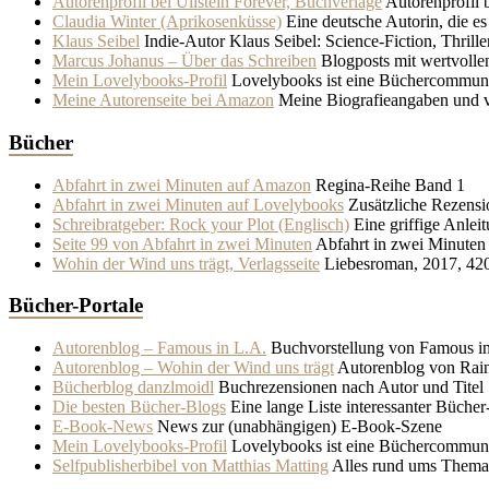
Autorenprofil bei Ullstein Forever, Buchverlage
Autorenprofil 
Claudia Winter (Aprikosenküsse)
Eine deutsche Autorin, die es
Klaus Seibel
Indie-Autor Klaus Seibel: Science-Fiction, Thrille
Marcus Johanus – Über das Schreiben
Blogposts mit wertvollen
Mein Lovelybooks-Profil
Lovelybooks ist eine Büchercommuni
Meine Autorenseite bei Amazon
Meine Biografieangaben und ve
Bücher
Abfahrt in zwei Minuten auf Amazon
Regina-Reihe Band 1
Abfahrt in zwei Minuten auf Lovelybooks
Zusätzliche Rezensi
Schreibratgeber: Rock your Plot (Englisch)
Eine griffige Anlei
Seite 99 von Abfahrt in zwei Minuten
Abfahrt in zwei Minuten –
Wohin der Wind uns trägt, Verlagsseite
Liebesroman, 2017, 420 S
Bücher-Portale
Autorenblog – Famous in L.A.
Buchvorstellung von Famous in
Autorenblog – Wohin der Wind uns trägt
Autorenblog von Rain
Bücherblog danzlmoidl
Buchrezensionen nach Autor und Titel
Die besten Bücher-Blogs
Eine lange Liste interessanter Bücher
E-Book-News
News zur (unabhängigen) E-Book-Szene
Mein Lovelybooks-Profil
Lovelybooks ist eine Büchercommuni
Selfpublisherbibel von Matthias Matting
Alles rund ums Thema 