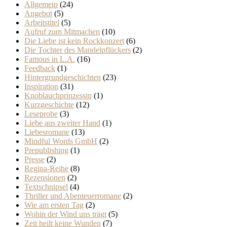
Allgemein
(24)
Angebot
(5)
Arbeitstitel
(5)
Aufruf zum Mitmachen
(10)
Die Liebe ist kein Rockkonzert
(6)
Die Tochter des Mandelpflückers
(2)
Famous in L.A.
(16)
Feedback
(1)
Hintergrundgeschichten
(23)
Inspiration
(31)
Knoblauchprinzessin
(1)
Kurzgeschichte
(12)
Leseprobe
(3)
Liebe aus zweiter Hand
(1)
Liebesromane
(13)
Mindful Words GmbH
(2)
Prepublishing
(1)
Presse
(2)
Regina-Reihe
(8)
Rezensionen
(2)
Textschnipsel
(4)
Thriller und Abenteuerromane
(2)
Wie am ersten Tag
(2)
Wohin der Wind uns trägt
(5)
Zeit heilt keine Wunden
(7)