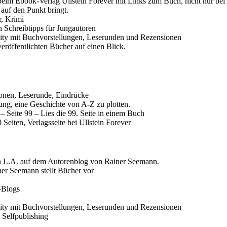
beim Ebook-Verlag Ullstein Forever mit Links zum Buch, nicht nur be
 auf den Punkt bringt.
r, Krimi
 Schreibtipps für Jungautoren
ty mit Buchvorstellungen, Leserunden und Rezensionen
röffentlichten Bücher auf einen Blick.
onen, Leserunde, Eindrücke
tung, eine Geschichte von A-Z zu plotten.
 Seite 99 – Lies die 99. Seite in einem Buch
eiten, Verlagsseite bei Ullstein Forever
 L.A. auf dem Autorenblog von Rainer Seemann.
er Seemann stellt Bücher vor
-Blogs
ty mit Buchvorstellungen, Leserunden und Rezensionen
Selfpublishing