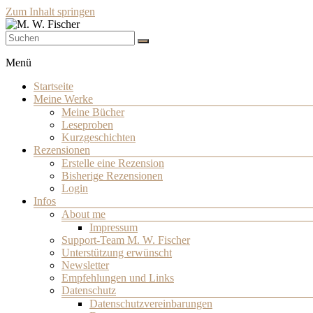
Zum Inhalt springen
Schriftsteller
M. W. Fischer
Menü
Startseite
Meine Werke
Meine Bücher
Leseproben
Kurzgeschichten
Rezensionen
Erstelle eine Rezension
Bisherige Rezensionen
Login
Infos
About me
Impressum
Support-Team M. W. Fischer
Unterstützung erwünscht
Newsletter
Empfehlungen und Links
Datenschutz
Datenschutzvereinbarungen