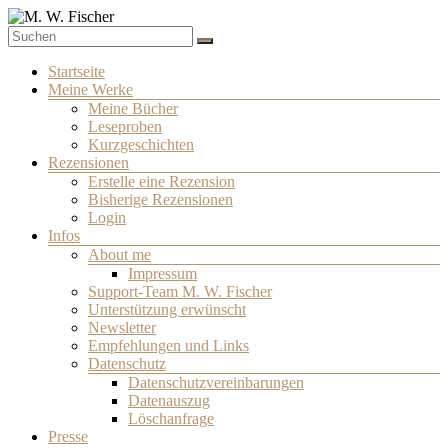
Zum
Inhalt
Schriftsteller
springen
M. W. Fischer
Menü
Startseite
Meine Werke
Meine Bücher
Leseproben
Kurzgeschichten
Rezensionen
Erstelle eine Rezension
Bisherige Rezensionen
Login
Infos
About me
Impressum
Support-Team M. W. Fischer
Unterstützung erwünscht
Newsletter
Empfehlungen und Links
Datenschutz
Datenschutzvereinbarungen
Datenauszug
Löschanfrage
Presse