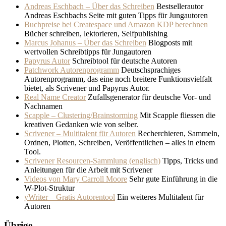
Andreas Eschbach – Über das Schreiben
Bestsellerautor
Andreas Eschbachs Seite mit guten Tipps für Jungautoren
Buchpreise bei Createspace und Amazon KDP berechnen
Bücher schreiben, lektorieren, Selfpublishing
Marcus Johanus – Über das Schreiben
Blogposts mit
wertvollen Schreibtipps für Jungautoren
Papyrus Autor
Schreibtool für deutsche Autoren
Patchwork Autorenprogramm
Deutschsprachiges
Autorenprogramm, das eine noch breitere Funktionsvielfalt
bietet, als Scrivener und Papyrus Autor.
Real Name Creator
Zufallsgenerator für deutsche Vor- und
Nachnamen
Scapple – Clustering/Brainstorming
Mit Scapple fliessen die
kreativen Gedanken wie von selber.
Scrivener – Multitalent für Autoren
Recherchieren, Sammeln,
Ordnen, Plotten, Schreiben, Veröffentlichen – alles in einem
Tool.
Scrivener Resourcen-Sammlung (englisch)
Tipps, Tricks und
Anleitungen für die Arbeit mit Scrivener
Videos von Mary Carroll Moore
Sehr gute Einführung in die
W-Plot-Struktur
yWriter – Gratis Autorentool
Ein weiteres Multitalent für
Autoren
Übrige