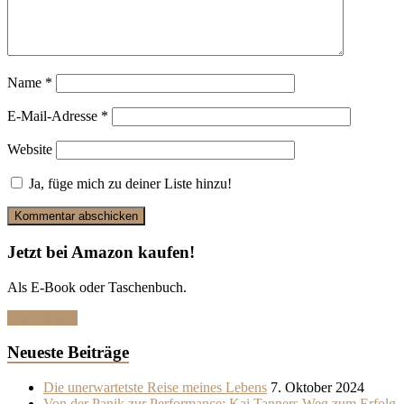
Name
*
E-Mail-Adresse
*
Website
Ja, füge mich zu deiner Liste hinzu!
Jetzt bei Amazon kaufen!
Als E-Book oder Taschenbuch.
Hier klicken
Neueste Beiträge
Die unerwartetste Reise meines Lebens
7. Oktober 2024
Von der Panik zur Performance: Kai Tanners Weg zum Erfolg