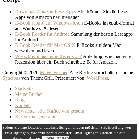
Download Amazon Lese-Apps
Hier können Sie die Lese-
Apps von Amazon herunterladen
E-Book (epub) auf Windows lesen
E-Books im epub-Format
auf Windows PC lesen
E-Book Reader für Android
Sammlung der besten Leseapps
für Android
E-Book-Reader für Mac OS X
E-Books auf dem Mac
verwalten und lesen
Wie schreibt man eine Rezension?
Anleitung, wie man eine
Rezension über ein Buch schreibt, z.B. für Amazon.
Copyright © 2026
M. W. Fischer
. Alle Rechte vorbehalten. Theme
Spacious
von ThemeGrill. Präsentiert von:
WordPress
.
Startseite
Meine Bücher
Blog
Kontakt
Newsletter oder Kaffee von gestern
Rezensionsgenerator
Sofern Sie Ihre Datenschutzeinstellungen ändern möchten z.B. Erteilung von
Einwilligungen, Widerruf bereits erteilter Einwilligungen klicken Sie auf
Einstellungen
nachfolgenden Button.