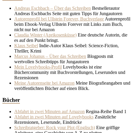
Andreas Eschbach – Über das Schreiben
Bestsellerautor
Andreas Eschbachs Seite mit guten Tipps für Jungautoren
Autorenprofil bei Ullstein Forever, Buchverlage
Autorenprofil
beim Ebook-Verlag Ullstein Forever mit Links zum Buch,
nicht nur bei Amazon
Claudia Winter (Aprikosenküsse)
Eine deutsche Autorin, die
es auf den Punkt bringt.
Klaus Seibel
Indie-Autor Klaus Seibel: Science-Fiction,
Thriller, Krimi
Marcus Johanus – Über das Schreiben
Blogposts mit
wertvollen Schreibtipps für Jungautoren
Mein Lovelybooks-Profil
Lovelybooks ist eine
Büchercommunity mit Buchvorstellungen, Leserunden und
Rezensionen
Meine Autorenseite bei Amazon
Meine Biografieangaben und
veröffentlichten Bücher auf einen Blick.
Bücher
Abfahrt in zwei Minuten auf Amazon
Regina-Reihe Band 1
Abfahrt in zwei Minuten auf Lovelybooks
Zusätzliche
Rezensionen, Leserunde, Eindrücke
Schreibratgeber: Rock your Plot (Englisch)
Eine griffige
Anleitung, eine Geschichte von A-Z zu plotten.