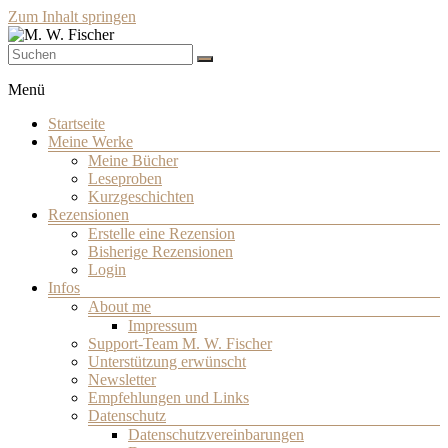
Zum Inhalt springen
Schriftsteller
M. W. Fischer
Menü
Startseite
Meine Werke
Meine Bücher
Leseproben
Kurzgeschichten
Rezensionen
Erstelle eine Rezension
Bisherige Rezensionen
Login
Infos
About me
Impressum
Support-Team M. W. Fischer
Unterstützung erwünscht
Newsletter
Empfehlungen und Links
Datenschutz
Datenschutzvereinbarungen