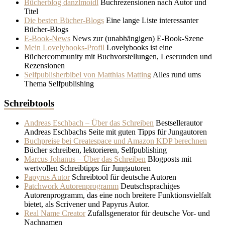
Bücherblog danzlmoidl
Buchrezensionen nach Autor und
Titel
Die besten Bücher-Blogs
Eine lange Liste interessanter
Bücher-Blogs
E-Book-News
News zur (unabhängigen) E-Book-Szene
Mein Lovelybooks-Profil
Lovelybooks ist eine
Büchercommunity mit Buchvorstellungen, Leserunden und
Rezensionen
Selfpublisherbibel von Matthias Matting
Alles rund ums
Thema Selfpublishing
Schreibtools
Andreas Eschbach – Über das Schreiben
Bestsellerautor
Andreas Eschbachs Seite mit guten Tipps für Jungautoren
Buchpreise bei Createspace und Amazon KDP berechnen
Bücher schreiben, lektorieren, Selfpublishing
Marcus Johanus – Über das Schreiben
Blogposts mit
wertvollen Schreibtipps für Jungautoren
Papyrus Autor
Schreibtool für deutsche Autoren
Patchwork Autorenprogramm
Deutschsprachiges
Autorenprogramm, das eine noch breitere Funktionsvielfalt
bietet, als Scrivener und Papyrus Autor.
Real Name Creator
Zufallsgenerator für deutsche Vor- und
Nachnamen