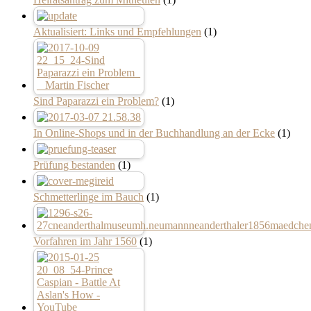
Aktualisiert: Links und Empfehlungen
(1)
Sind Paparazzi ein Problem?
(1)
In Online-Shops und in der Buchhandlung an der Ecke
(1)
Prüfung bestanden
(1)
Schmetterlinge im Bauch
(1)
Vorfahren im Jahr 1560
(1)