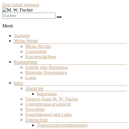
Zum Inhalt springen
Schriftsteller
M. W. Fischer
Menü
Startseite
Meine Werke
Meine Bücher
Leseproben
Kurzgeschichten
Rezensionen
Erstelle eine Rezension
Bisherige Rezensionen
Login
Infos
About me
Impressum
Support-Team M. W. Fischer
Unterstützung erwünscht
Newsletter
Empfehlungen und Links
Datenschutz
Datenschutzvereinbarungen