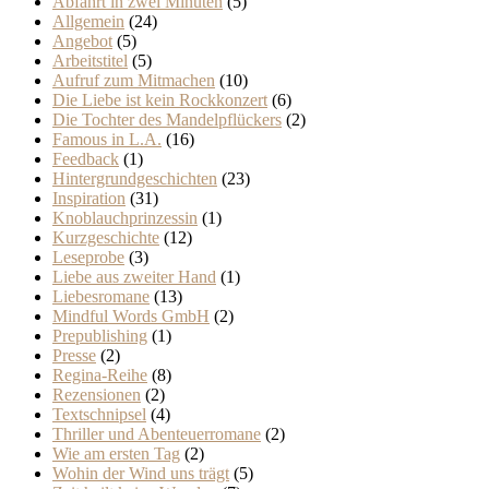
Abfahrt in zwei Minuten
(5)
Allgemein
(24)
Angebot
(5)
Arbeitstitel
(5)
Aufruf zum Mitmachen
(10)
Die Liebe ist kein Rockkonzert
(6)
Die Tochter des Mandelpflückers
(2)
Famous in L.A.
(16)
Feedback
(1)
Hintergrundgeschichten
(23)
Inspiration
(31)
Knoblauchprinzessin
(1)
Kurzgeschichte
(12)
Leseprobe
(3)
Liebe aus zweiter Hand
(1)
Liebesromane
(13)
Mindful Words GmbH
(2)
Prepublishing
(1)
Presse
(2)
Regina-Reihe
(8)
Rezensionen
(2)
Textschnipsel
(4)
Thriller und Abenteuerromane
(2)
Wie am ersten Tag
(2)
Wohin der Wind uns trägt
(5)