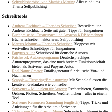
Selfpublisherbibel von Matthias Matting
Alles rund ums
Thema Selfpublishing
Schreibtools
Andreas Eschbach – Über das Schreiben
Bestsellerautor
Andreas Eschbachs Seite mit guten Tipps für Jungautoren
Buchpreise bei Createspace und Amazon KDP berechnen
Bücher schreiben, lektorieren, Selfpublishing
Marcus Johanus – Über das Schreiben
Blogposts mit
wertvollen Schreibtipps für Jungautoren
Papyrus Autor
Schreibtool für deutsche Autoren
Patchwork Autorenprogramm
Deutschsprachiges
Autorenprogramm, das eine noch breitere Funktionsvielfalt
bietet, als Scrivener und Papyrus Autor.
Real Name Creator
Zufallsgenerator für deutsche Vor- und
Nachnamen
Scapple – Clustering/Brainstorming
Mit Scapple fliessen die
kreativen Gedanken wie von selber.
Scrivener – Multitalent für Autoren
Recherchieren, Sammeln,
Ordnen, Plotten, Schreiben, Veröffentlichen – alles in einem
Tool.
Scrivener Resourcen-Sammlung (englisch)
Tipps, Tricks und
Anleitungen für die Arbeit mit Scrivener
Videos von Mary Carroll Moore
Sehr gute Einführung in die