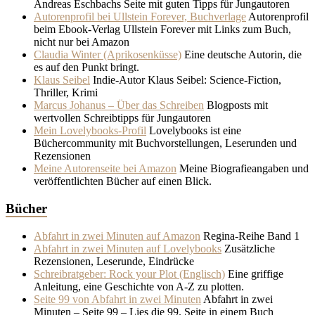
Andreas Eschbachs Seite mit guten Tipps für Jungautoren
Autorenprofil bei Ullstein Forever, Buchverlage
Autorenprofil
beim Ebook-Verlag Ullstein Forever mit Links zum Buch,
nicht nur bei Amazon
Claudia Winter (Aprikosenküsse)
Eine deutsche Autorin, die
es auf den Punkt bringt.
Klaus Seibel
Indie-Autor Klaus Seibel: Science-Fiction,
Thriller, Krimi
Marcus Johanus – Über das Schreiben
Blogposts mit
wertvollen Schreibtipps für Jungautoren
Mein Lovelybooks-Profil
Lovelybooks ist eine
Büchercommunity mit Buchvorstellungen, Leserunden und
Rezensionen
Meine Autorenseite bei Amazon
Meine Biografieangaben und
veröffentlichten Bücher auf einen Blick.
Bücher
Abfahrt in zwei Minuten auf Amazon
Regina-Reihe Band 1
Abfahrt in zwei Minuten auf Lovelybooks
Zusätzliche
Rezensionen, Leserunde, Eindrücke
Schreibratgeber: Rock your Plot (Englisch)
Eine griffige
Anleitung, eine Geschichte von A-Z zu plotten.
Seite 99 von Abfahrt in zwei Minuten
Abfahrt in zwei
Minuten – Seite 99 – Lies die 99. Seite in einem Buch