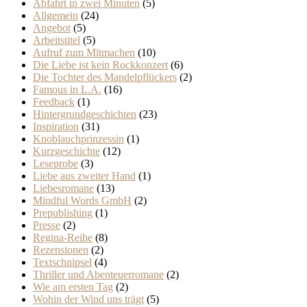
Abfahrt in zwei Minuten
(5)
Allgemein
(24)
Angebot
(5)
Arbeitstitel
(5)
Aufruf zum Mitmachen
(10)
Die Liebe ist kein Rockkonzert
(6)
Die Tochter des Mandelpflückers
(2)
Famous in L.A.
(16)
Feedback
(1)
Hintergrundgeschichten
(23)
Inspiration
(31)
Knoblauchprinzessin
(1)
Kurzgeschichte
(12)
Leseprobe
(3)
Liebe aus zweiter Hand
(1)
Liebesromane
(13)
Mindful Words GmbH
(2)
Prepublishing
(1)
Presse
(2)
Regina-Reihe
(8)
Rezensionen
(2)
Textschnipsel
(4)
Thriller und Abenteuerromane
(2)
Wie am ersten Tag
(2)
Wohin der Wind uns trägt
(5)