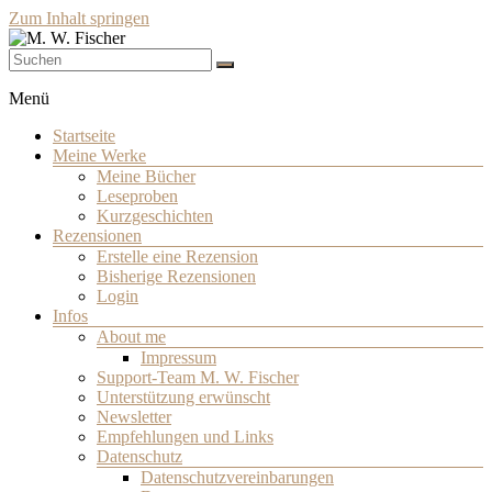
Zum Inhalt springen
Schriftsteller
M. W. Fischer
Menü
Startseite
Meine Werke
Meine Bücher
Leseproben
Kurzgeschichten
Rezensionen
Erstelle eine Rezension
Bisherige Rezensionen
Login
Infos
About me
Impressum
Support-Team M. W. Fischer
Unterstützung erwünscht
Newsletter
Empfehlungen und Links
Datenschutz
Datenschutzvereinbarungen