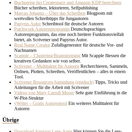
Buchpreise bei Createspace und Amazon KDP berechnen
Bücher schreiben, lektorieren, Selfpublishing
Marcus Johanus – Über das Schreiben
Blogposts mit
wertvollen Schreibtipps für Jungautoren
Papyrus Autor
Schreibtool für deutsche Autoren
Patchwork Autorenprogramm
Deutschsprachiges
Autorenprogramm, das eine noch breitere Funktionsvielfalt
bietet, als Scrivener und Papyrus Autor.
Real Name Creator
Zufallsgenerator für deutsche Vor- und
Nachnamen
Scapple – Clustering/Brainstorming
Mit Scapple fliessen die
kreativen Gedanken wie von selber.
Scrivener – Multitalent für Autoren
Recherchieren, Sammeln,
Ordnen, Plotten, Schreiben, Veröffentlichen – alles in einem
Tool.
Scrivener Resourcen-Sammlung (englisch)
Tipps, Tricks und
Anleitungen für die Arbeit mit Scrivener
Videos von Mary Carroll Moore
Sehr gute Einführung in die
W-Plot-Struktur
yWriter – Gratis Autorentool
Ein weiteres Multitalent für
Autoren
Übrige
Download Amazon Lese-Apps
Hier können Sie die Lese-