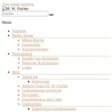
Zum Inhalt springen
Schriftsteller
M. W. Fischer
Menü
Startseite
Meine Werke
Meine Bücher
Leseproben
Kurzgeschichten
Rezensionen
Erstelle eine Rezension
Bisherige Rezensionen
Login
Infos
About me
Impressum
Support-Team M. W. Fischer
Unterstützung erwünscht
Newsletter
Empfehlungen und Links
Datenschutz
Datenschutzvereinbarungen