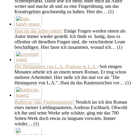
Schreibprojekt. Dafür lese ich mehr, bilde mich als Autor
weiter und mache ab und zu eine Fingerübung, um das
Kreativgehirn geschmeidig zu halten. Hier der…
(1)
Hast du das selber erlebt?
Einige Fragen werden einem als
Autor immer wieder gestellt. Ich finde es lustig, dass es
offenbar oft dieselben Fragen sind, die verschiedene Leute
beschäftigen. Hier fasse ich zusammen, worauf ich…
(1)
Die #instaqueen von L.A. (Famous in L.A.)
Seit einigen
Monaten arbeite ich an einem neuen Roman. Er trug schon
mehrere Arbeitstitel. Hier stelle ich ihn mal vor als "Die
#instaqueen von L.A.". Hast du das Rautenzeichen vor…
(1)
Barbecue oder Fünfgangmenü?
Neulich las ich den Roman
eines meiner Lieblingsautoren, Andreas Eschbach. Obwohl
ich ihn und seine Werke sehr schätze, ging mir das 700
Seiten-Werk doch etwas zu langsam vorwärts. Immer
wieder…
(1)