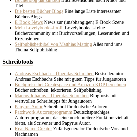
Bücherblog danzlmoidl
Buchrezensionen nach Autor und
Titel
Die besten Bücher-Blogs
Eine lange Liste interessanter
Bücher-Blogs
E-Book-News
News zur (unabhängigen) E-Book-Szene
Mein Lovelybooks-Profil
Lovelybooks ist eine
Büchercommunity mit Buchvorstellungen, Leserunden und
Rezensionen
Selfpublisherbibel von Matthias Matting
Alles rund ums
Thema Selfpublishing
Schreibtools
Andreas Eschbach – Über das Schreiben
Bestsellerautor
Andreas Eschbachs Seite mit guten Tipps für Jungautoren
Buchpreise bei Createspace und Amazon KDP berechnen
Bücher schreiben, lektorieren, Selfpublishing
Marcus Johanus – Über das Schreiben
Blogposts mit
wertvollen Schreibtipps für Jungautoren
Papyrus Autor
Schreibtool für deutsche Autoren
Patchwork Autorenprogramm
Deutschsprachiges
Autorenprogramm, das eine noch breitere Funktionsvielfalt
bietet, als Scrivener und Papyrus Autor.
Real Name Creator
Zufallsgenerator für deutsche Vor- und
Nachnamen