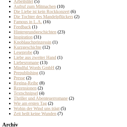
Arbeitstitel
(5)
Aufruf zum Mitmachen
(10)
Die Liebe ist kein Rockkonzert
(6)
Die Tochter des Mandelpflückers
(2)
Famous in L.A.
(16)
Feedback
(1)
Hintergrundgeschichten
(23)
Inspiration
(31)
Knoblauchprinzessin
(1)
Kurzgeschichte
(12)
Leseprobe
(3)
Liebe aus zweiter Hand
(1)
Liebesromane
(13)
Mindful Words GmbH
(2)
Prepublishing
(1)
Presse
(2)
Regina-Reihe
(8)
Rezensionen
(2)
Textschnipsel
(4)
Thriller und Abenteuerromane
(2)
Wie am ersten Tag
(2)
Wohin der Wind uns trägt
(5)
Zeit heilt keine Wunden
(7)
Archiv