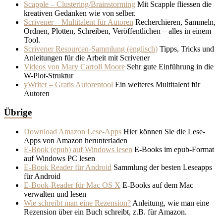
Scapple – Clustering/Brainstorming
Mit Scapple fliessen die
kreativen Gedanken wie von selber.
Scrivener – Multitalent für Autoren
Recherchieren, Sammeln,
Ordnen, Plotten, Schreiben, Veröffentlichen – alles in einem
Tool.
Scrivener Resourcen-Sammlung (englisch)
Tipps, Tricks und
Anleitungen für die Arbeit mit Scrivener
Videos von Mary Carroll Moore
Sehr gute Einführung in die
W-Plot-Struktur
yWriter – Gratis Autorentool
Ein weiteres Multitalent für
Autoren
Übrige
Download Amazon Lese-Apps
Hier können Sie die Lese-
Apps von Amazon herunterladen
E-Book (epub) auf Windows lesen
E-Books im epub-Format
auf Windows PC lesen
E-Book Reader für Android
Sammlung der besten Leseapps
für Android
E-Book-Reader für Mac OS X
E-Books auf dem Mac
verwalten und lesen
Wie schreibt man eine Rezension?
Anleitung, wie man eine
Rezension über ein Buch schreibt, z.B. für Amazon.