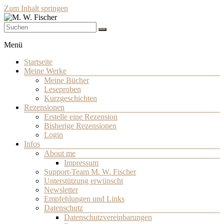
Zum Inhalt springen
Schriftsteller
M. W. Fischer
Menü
Startseite
Meine Werke
Meine Bücher
Leseproben
Kurzgeschichten
Rezensionen
Erstelle eine Rezension
Bisherige Rezensionen
Login
Infos
About me
Impressum
Support-Team M. W. Fischer
Unterstützung erwünscht
Newsletter
Empfehlungen und Links
Datenschutz
Datenschutzvereinbarungen