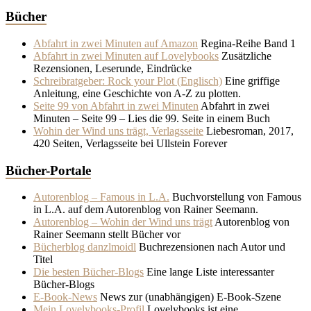
Bücher
Abfahrt in zwei Minuten auf Amazon
Regina-Reihe Band 1
Abfahrt in zwei Minuten auf Lovelybooks
Zusätzliche
Rezensionen, Leserunde, Eindrücke
Schreibratgeber: Rock your Plot (Englisch)
Eine griffige
Anleitung, eine Geschichte von A-Z zu plotten.
Seite 99 von Abfahrt in zwei Minuten
Abfahrt in zwei
Minuten – Seite 99 – Lies die 99. Seite in einem Buch
Wohin der Wind uns trägt, Verlagsseite
Liebesroman, 2017,
420 Seiten, Verlagsseite bei Ullstein Forever
Bücher-Portale
Autorenblog – Famous in L.A.
Buchvorstellung von Famous
in L.A. auf dem Autorenblog von Rainer Seemann.
Autorenblog – Wohin der Wind uns trägt
Autorenblog von
Rainer Seemann stellt Bücher vor
Bücherblog danzlmoidl
Buchrezensionen nach Autor und
Titel
Die besten Bücher-Blogs
Eine lange Liste interessanter
Bücher-Blogs
E-Book-News
News zur (unabhängigen) E-Book-Szene
Mein Lovelybooks-Profil
Lovelybooks ist eine