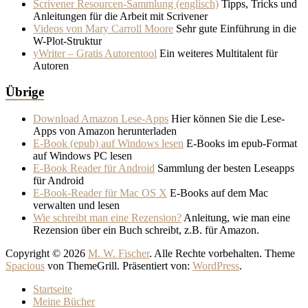
Scrivener Resourcen-Sammlung (englisch)
Tipps, Tricks und
Anleitungen für die Arbeit mit Scrivener
Videos von Mary Carroll Moore
Sehr gute Einführung in die
W-Plot-Struktur
yWriter – Gratis Autorentool
Ein weiteres Multitalent für
Autoren
Übrige
Download Amazon Lese-Apps
Hier können Sie die Lese-
Apps von Amazon herunterladen
E-Book (epub) auf Windows lesen
E-Books im epub-Format
auf Windows PC lesen
E-Book Reader für Android
Sammlung der besten Leseapps
für Android
E-Book-Reader für Mac OS X
E-Books auf dem Mac
verwalten und lesen
Wie schreibt man eine Rezension?
Anleitung, wie man eine
Rezension über ein Buch schreibt, z.B. für Amazon.
Copyright © 2026
M. W. Fischer
. Alle Rechte vorbehalten. Theme
Spacious
von ThemeGrill. Präsentiert von:
WordPress
.
Startseite
Meine Bücher