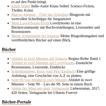
es auf den Punkt bringt.
Klaus Seibel
Indie-Autor Klaus Seibel: Science-Fiction,
Thriller, Krimi
Marcus Johanus – Über das Schreiben
Blogposts mit
wertvollen Schreibtipps für Jungautoren
Mein Lovelybooks-Profil
Lovelybooks ist eine
Büchercommunity mit Buchvorstellungen, Leserunden und
Rezensionen
Meine Autorenseite bei Amazon
Meine Biografieangaben und
veröffentlichten Bücher auf einen Blick.
Bücher
Abfahrt in zwei Minuten auf Amazon
Regina-Reihe Band 1
Abfahrt in zwei Minuten auf Lovelybooks
Zusätzliche
Rezensionen, Leserunde, Eindrücke
Schreibratgeber: Rock your Plot (Englisch)
Eine griffige
Anleitung, eine Geschichte von A-Z zu plotten.
Seite 99 von Abfahrt in zwei Minuten
Abfahrt in zwei
Minuten – Seite 99 – Lies die 99. Seite in einem Buch
Wohin der Wind uns trägt, Verlagsseite
Liebesroman, 2017,
420 Seiten, Verlagsseite bei Ullstein Forever
Bücher-Portale