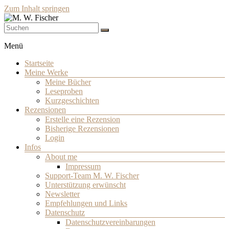
Zum Inhalt springen
Schriftsteller
M. W. Fischer
Menü
Startseite
Meine Werke
Meine Bücher
Leseproben
Kurzgeschichten
Rezensionen
Erstelle eine Rezension
Bisherige Rezensionen
Login
Infos
About me
Impressum
Support-Team M. W. Fischer
Unterstützung erwünscht
Newsletter
Empfehlungen und Links
Datenschutz
Datenschutzvereinbarungen