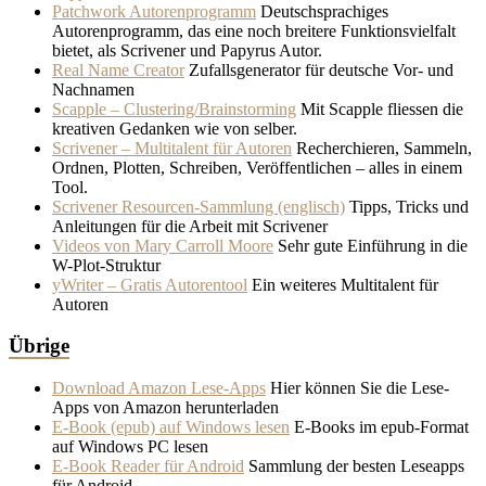
Patchwork Autorenprogramm
Deutschsprachiges
Autorenprogramm, das eine noch breitere Funktionsvielfalt
bietet, als Scrivener und Papyrus Autor.
Real Name Creator
Zufallsgenerator für deutsche Vor- und
Nachnamen
Scapple – Clustering/Brainstorming
Mit Scapple fliessen die
kreativen Gedanken wie von selber.
Scrivener – Multitalent für Autoren
Recherchieren, Sammeln,
Ordnen, Plotten, Schreiben, Veröffentlichen – alles in einem
Tool.
Scrivener Resourcen-Sammlung (englisch)
Tipps, Tricks und
Anleitungen für die Arbeit mit Scrivener
Videos von Mary Carroll Moore
Sehr gute Einführung in die
W-Plot-Struktur
yWriter – Gratis Autorentool
Ein weiteres Multitalent für
Autoren
Übrige
Download Amazon Lese-Apps
Hier können Sie die Lese-
Apps von Amazon herunterladen
E-Book (epub) auf Windows lesen
E-Books im epub-Format
auf Windows PC lesen
E-Book Reader für Android
Sammlung der besten Leseapps
für Android