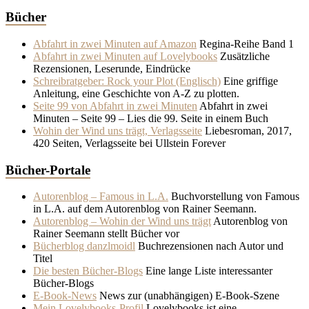
Bücher
Abfahrt in zwei Minuten auf Amazon
Regina-Reihe Band 1
Abfahrt in zwei Minuten auf Lovelybooks
Zusätzliche
Rezensionen, Leserunde, Eindrücke
Schreibratgeber: Rock your Plot (Englisch)
Eine griffige
Anleitung, eine Geschichte von A-Z zu plotten.
Seite 99 von Abfahrt in zwei Minuten
Abfahrt in zwei
Minuten – Seite 99 – Lies die 99. Seite in einem Buch
Wohin der Wind uns trägt, Verlagsseite
Liebesroman, 2017,
420 Seiten, Verlagsseite bei Ullstein Forever
Bücher-Portale
Autorenblog – Famous in L.A.
Buchvorstellung von Famous
in L.A. auf dem Autorenblog von Rainer Seemann.
Autorenblog – Wohin der Wind uns trägt
Autorenblog von
Rainer Seemann stellt Bücher vor
Bücherblog danzlmoidl
Buchrezensionen nach Autor und
Titel
Die besten Bücher-Blogs
Eine lange Liste interessanter
Bücher-Blogs
E-Book-News
News zur (unabhängigen) E-Book-Szene
Mein Lovelybooks-Profil
Lovelybooks ist eine