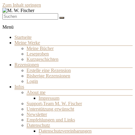
Zum Inhalt springen
Schriftsteller
M. W. Fischer
Menü
Startseite
Meine Werke
Meine Bücher
Leseproben
Kurzgeschichten
Rezensionen
Erstelle eine Rezension
Bisherige Rezensionen
Login
Infos
About me
Impressum
Support-Team M. W. Fischer
Unterstützung erwünscht
Newsletter
Empfehlungen und Links
Datenschutz
Datenschutzvereinbarungen