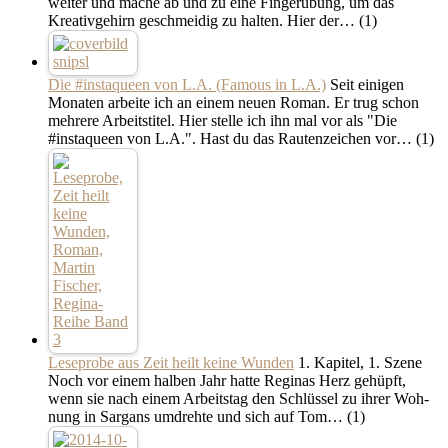
weiter und mache ab und zu eine Fingerübung, um das
Kreativgehirn geschmeidig zu halten. Hier der…
(1)
Die #instaqueen von L.A. (Famous in L.A.)
Seit einigen
Monaten arbeite ich an einem neuen Roman. Er trug schon
mehrere Arbeitstitel. Hier stelle ich ihn mal vor als "Die
#instaqueen von L.A.". Hast du das Rautenzeichen vor…
(1)
Leseprobe aus Zeit heilt keine Wunden
1. Kapitel, 1. Szene
Noch vor ei­nem hal­b­en Jahr hat­te Re­gi­nas Herz gehüpft,
wenn sie nach ei­nem Ar­beits­tag den Schlüs­sel zu ih­rer Woh­
nung in Sar­gans um­dreh­te und sich auf Tom…
(1)