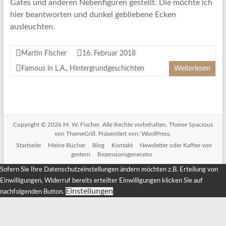
Gates und anderen Nebenfiguren gestellt. Die möchte ich
hier beantworten und dunkel gebliebene Ecken
ausleuchten.
Martin Fischer
16. Februar 2018
Famous in L.A.
,
Hintergrundgeschichten
Weiterlesen
Copyright © 2026
M. W. Fischer
. Alle Rechte vorbehalten. Theme
Spacious
von ThemeGrill. Präsentiert von:
WordPress
.
Startseite
Meine Bücher
Blog
Kontakt
Newsletter oder Kaffee von
gestern
Rezensionsgenerator
Sofern Sie Ihre Datenschutzeinstellungen ändern möchten z.B. Erteilung von
Einwilligungen, Widerruf bereits erteilter Einwilligungen klicken Sie auf
Einstellungen
nachfolgenden Button.