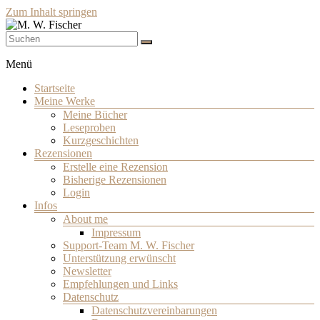
Zum Inhalt springen
Schriftsteller
M. W. Fischer
Menü
Startseite
Meine Werke
Meine Bücher
Leseproben
Kurzgeschichten
Rezensionen
Erstelle eine Rezension
Bisherige Rezensionen
Login
Infos
About me
Impressum
Support-Team M. W. Fischer
Unterstützung erwünscht
Newsletter
Empfehlungen und Links
Datenschutz
Datenschutzvereinbarungen