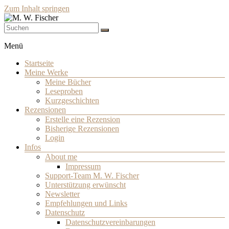
Zum Inhalt springen
Schriftsteller
M. W. Fischer
Menü
Startseite
Meine Werke
Meine Bücher
Leseproben
Kurzgeschichten
Rezensionen
Erstelle eine Rezension
Bisherige Rezensionen
Login
Infos
About me
Impressum
Support-Team M. W. Fischer
Unterstützung erwünscht
Newsletter
Empfehlungen und Links
Datenschutz
Datenschutzvereinbarungen