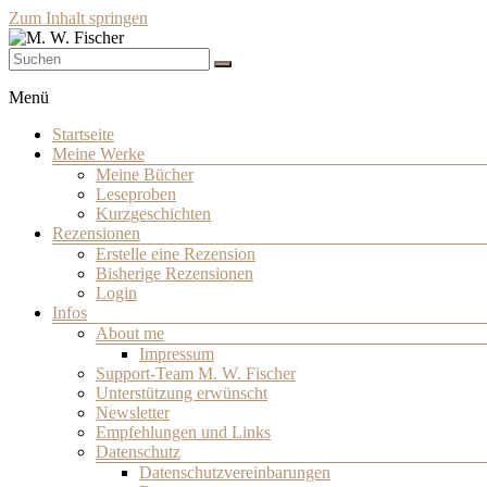
Zum Inhalt springen
Schriftsteller
M. W. Fischer
Menü
Startseite
Meine Werke
Meine Bücher
Leseproben
Kurzgeschichten
Rezensionen
Erstelle eine Rezension
Bisherige Rezensionen
Login
Infos
About me
Impressum
Support-Team M. W. Fischer
Unterstützung erwünscht
Newsletter
Empfehlungen und Links
Datenschutz
Datenschutzvereinbarungen