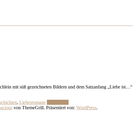
Büchlein mit süß gezeichneten Bildern und dem Satzanfang „Liebe ist…
schichten
,
Liebesromane
Weiterlesen
acious
von ThemeGrill. Präsentiert von:
WordPress
.