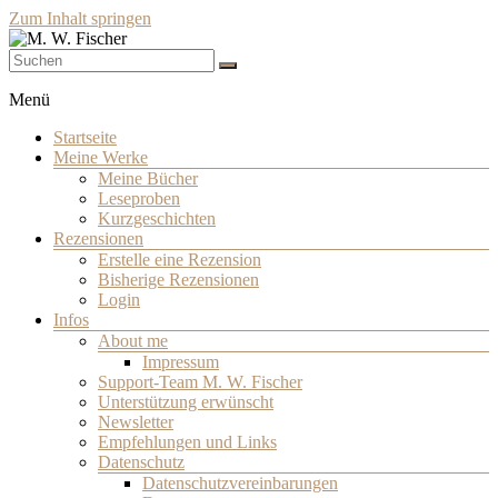
Zum Inhalt springen
Schriftsteller
M. W. Fischer
Menü
Startseite
Meine Werke
Meine Bücher
Leseproben
Kurzgeschichten
Rezensionen
Erstelle eine Rezension
Bisherige Rezensionen
Login
Infos
About me
Impressum
Support-Team M. W. Fischer
Unterstützung erwünscht
Newsletter
Empfehlungen und Links
Datenschutz
Datenschutzvereinbarungen