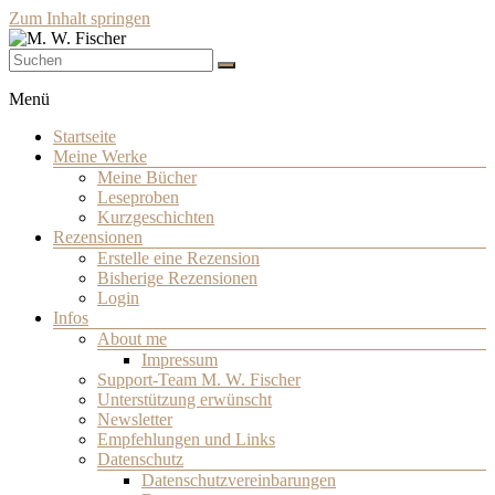
Zum Inhalt springen
Schriftsteller
M. W. Fischer
Menü
Startseite
Meine Werke
Meine Bücher
Leseproben
Kurzgeschichten
Rezensionen
Erstelle eine Rezension
Bisherige Rezensionen
Login
Infos
About me
Impressum
Support-Team M. W. Fischer
Unterstützung erwünscht
Newsletter
Empfehlungen und Links
Datenschutz
Datenschutzvereinbarungen