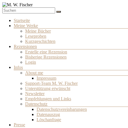
Zum
Inhalt
Schriftsteller
springen
M. W. Fischer
Menü
Startseite
Meine Werke
Meine Bücher
Leseproben
Kurzgeschichten
Rezensionen
Erstelle eine Rezension
Bisherige Rezensionen
Login
Infos
About me
Impressum
Support-Team M. W. Fischer
Unterstützung erwünscht
Newsletter
Empfehlungen und Links
Datenschutz
Datenschutzvereinbarungen
Datenauszug
Löschanfrage
Presse