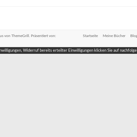
us
von ThemeGrill. Präsentiert von:
Startseite
Meine Bücher
Blo
willigungen, Widerruf bereits erteilter Einwilligungen klicken Sie auf nachfolg