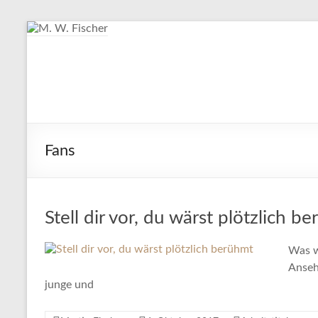
Zum
Inhalt
springen
M. W. Fischer
Schriftsteller
Fans
Stell dir vor, du wärst plötzlich b
Was w
Anseh
junge und