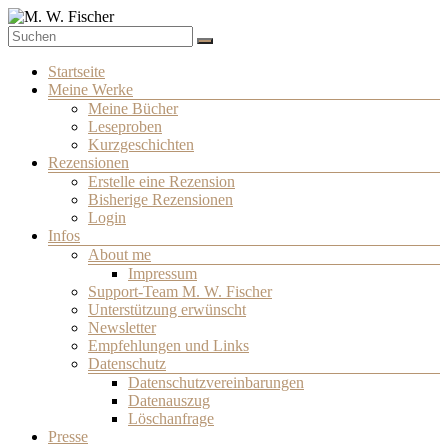
Zum
Inhalt
Schriftsteller
springen
M. W. Fischer
Menü
Startseite
Meine Werke
Meine Bücher
Leseproben
Kurzgeschichten
Rezensionen
Erstelle eine Rezension
Bisherige Rezensionen
Login
Infos
About me
Impressum
Support-Team M. W. Fischer
Unterstützung erwünscht
Newsletter
Empfehlungen und Links
Datenschutz
Datenschutzvereinbarungen
Datenauszug
Löschanfrage
Presse