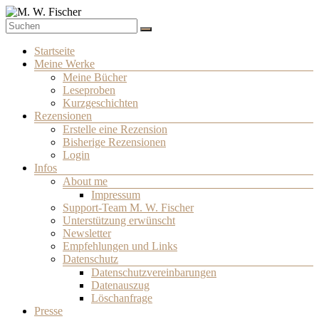
Zum
Inhalt
Schriftsteller
springen
M. W. Fischer
Menü
Startseite
Meine Werke
Meine Bücher
Leseproben
Kurzgeschichten
Rezensionen
Erstelle eine Rezension
Bisherige Rezensionen
Login
Infos
About me
Impressum
Support-Team M. W. Fischer
Unterstützung erwünscht
Newsletter
Empfehlungen und Links
Datenschutz
Datenschutzvereinbarungen
Datenauszug
Löschanfrage
Presse