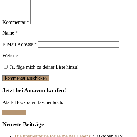
Kommentar
*
Name
*
E-Mail-Adresse
*
Website
Ja, füge mich zu deiner Liste hinzu!
Jetzt bei Amazon kaufen!
Als E-Book oder Taschenbuch.
Hier klicken
Neueste Beiträge
Die unerwartetste Reise meines Lebens
7. Oktober 2024