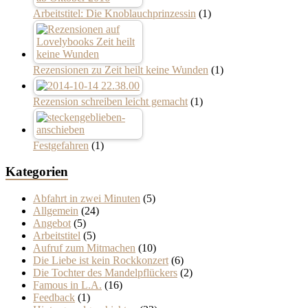
Arbeitstitel: Die Knoblauchprinzessin
(1)
Rezensionen zu Zeit heilt keine Wunden
(1)
Rezension schreiben leicht gemacht
(1)
Festgefahren
(1)
Kategorien
Abfahrt in zwei Minuten
(5)
Allgemein
(24)
Angebot
(5)
Arbeitstitel
(5)
Aufruf zum Mitmachen
(10)
Die Liebe ist kein Rockkonzert
(6)
Die Tochter des Mandelpflückers
(2)
Famous in L.A.
(16)
Feedback
(1)