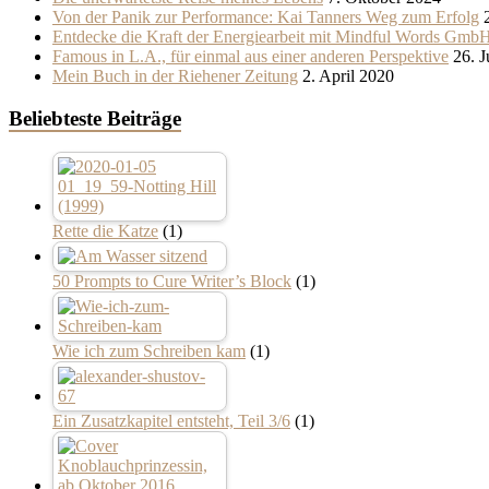
Von der Panik zur Performance: Kai Tanners Weg zum Erfolg
Entdecke die Kraft der Energiearbeit mit Mindful Words Gmb
Famous in L.A., für einmal aus einer anderen Perspektive
26. 
Mein Buch in der Riehener Zeitung
2. April 2020
Beliebteste Beiträge
Rette die Katze
(1)
50 Prompts to Cure Writer’s Block
(1)
Wie ich zum Schreiben kam
(1)
Ein Zusatzkapitel entsteht, Teil 3/6
(1)