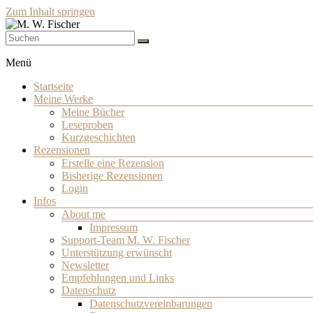
Zum Inhalt springen
Schriftsteller
M. W. Fischer
Menü
Startseite
Meine Werke
Meine Bücher
Leseproben
Kurzgeschichten
Rezensionen
Erstelle eine Rezension
Bisherige Rezensionen
Login
Infos
About me
Impressum
Support-Team M. W. Fischer
Unterstützung erwünscht
Newsletter
Empfehlungen und Links
Datenschutz
Datenschutzvereinbarungen