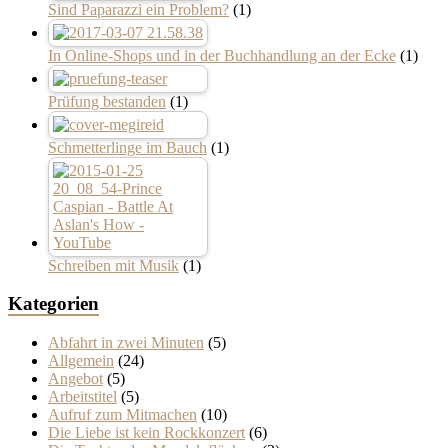
Sind Paparazzi ein Problem?
(1)
In Online-Shops und in der Buchhandlung an der Ecke
(1)
Prüfung bestanden
(1)
Schmetterlinge im Bauch
(1)
Schreiben mit Musik
(1)
Kategorien
Abfahrt in zwei Minuten
(5)
Allgemein
(24)
Angebot
(5)
Arbeitstitel
(5)
Aufruf zum Mitmachen
(10)
Die Liebe ist kein Rockkonzert
(6)