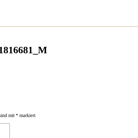
_61816681_M
sind mit
*
markiert