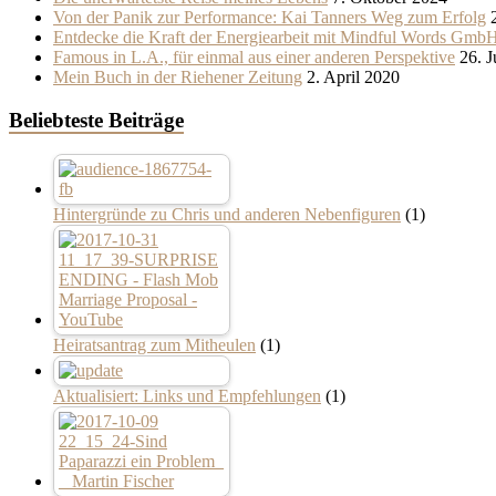
Von der Panik zur Performance: Kai Tanners Weg zum Erfolg
Entdecke die Kraft der Energiearbeit mit Mindful Words Gmb
Famous in L.A., für einmal aus einer anderen Perspektive
26. 
Mein Buch in der Riehener Zeitung
2. April 2020
Beliebteste Beiträge
Hintergründe zu Chris und anderen Nebenfiguren
(1)
Heiratsantrag zum Mitheulen
(1)
Aktualisiert: Links und Empfehlungen
(1)