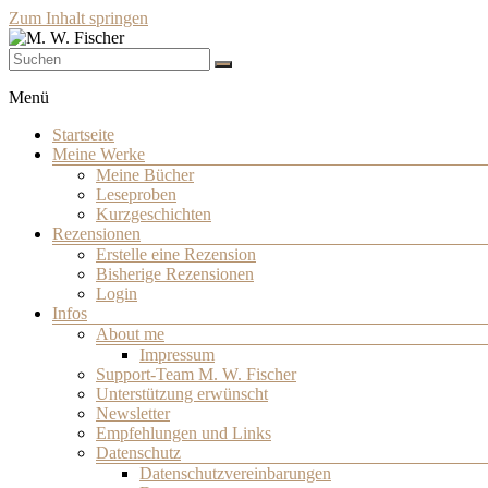
Zum Inhalt springen
Schriftsteller
M. W. Fischer
Menü
Startseite
Meine Werke
Meine Bücher
Leseproben
Kurzgeschichten
Rezensionen
Erstelle eine Rezension
Bisherige Rezensionen
Login
Infos
About me
Impressum
Support-Team M. W. Fischer
Unterstützung erwünscht
Newsletter
Empfehlungen und Links
Datenschutz
Datenschutzvereinbarungen