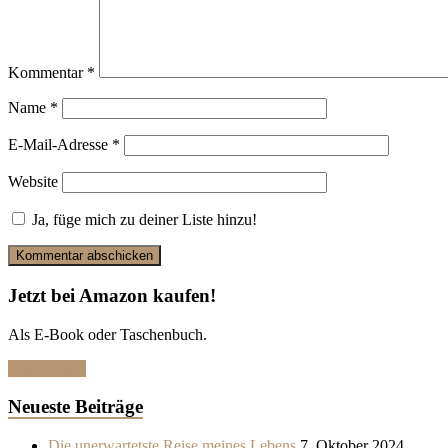
Kommentar
*
Name
*
E-Mail-Adresse
*
Website
Ja, füge mich zu deiner Liste hinzu!
Jetzt bei Amazon kaufen!
Als E-Book oder Taschenbuch.
Hier klicken
Neueste Beiträge
Die unerwartetste Reise meines Lebens
7. Oktober 2024