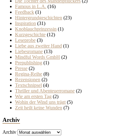
Die Tochter des Mandelpflückers
(2)
Famous in L.A.
(16)
Feedback
(1)
Hintergrundgeschichten
(23)
Inspiration
(31)
Knoblauchprinzessin
(1)
Kurzgeschichte
(12)
Leseprobe
(3)
Liebe aus zweiter Hand
(1)
Liebesromane
(13)
Mindful Words GmbH
(2)
Prepublishing
(1)
Presse
(2)
Regina-Reihe
(8)
Rezensionen
(2)
Textschnipsel
(4)
Thriller und Abenteuerromane
(2)
Wie am ersten Tag
(2)
Wohin der Wind uns trägt
(5)
Zeit heilt keine Wunden
(7)
Archiv
Archiv