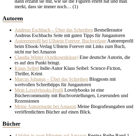
dann erzählt sie mir, wie sie die Figuren erlebt hat und man
merkt, dass sie immer noch…
(1)
Autoren
Andreas Eschbach – Über das Schreiben
Bestsellerautor
Andreas Eschbachs Seite mit guten Tipps für Jungautoren
Autorenprofil bei Ullstein Forever, Buchverlage
Autorenprofil
beim Ebook-Verlag Ullstein Forever mit Links zum Buch,
nicht nur bei Amazon
Claudia Winter (Aprikosenküsse)
Eine deutsche Autorin, die
es auf den Punkt bringt.
Klaus Seibel
Indie-Autor Klaus Seibel: Science-Fiction,
Thriller, Krimi
Marcus Johanus – Über das Schreiben
Blogposts mit
wertvollen Schreibtipps für Jungautoren
Mein Lovelybooks-Profil
Lovelybooks ist eine
Büchercommunity mit Buchvorstellungen, Leserunden und
Rezensionen
Meine Autorenseite bei Amazon
Meine Biografieangaben und
veröffentlichten Bücher auf einen Blick.
Bücher
Abfahrt in zwei Minuten auf Amazon
Regina-Reihe Band 1