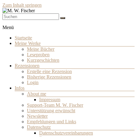
Zum Inhalt springen
Schriftsteller
M. W. Fischer
Menü
Startseite
Meine Werke
Meine Bücher
Leseproben
Kurzgeschichten
Rezensionen
Erstelle eine Rezension
Bisherige Rezensionen
Login
Infos
About me
Impressum
Support-Team M. W. Fischer
Unterstützung erwünscht
Newsletter
Empfehlungen und Links
Datenschutz
Datenschutzvereinbarungen