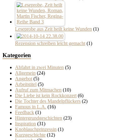
Leseprobe aus Zeit heilt keine Wunden
(1)
Rezension schreiben leicht gemacht
(1)
Kategorien
Abfahrt in zwei Minuten
(5)
Allgemein
(24)
Angebot
(5)
Arbeitstitel
(5)
Aufruf zum Mitmachen
(10)
Die Liebe ist kein Rockkonzert
(6)
Die Tochter des Mandelpflückers
(2)
Famous in L.A.
(16)
Feedback
(1)
Hintergrundgeschichten
(23)
Inspiration
(31)
Knoblauchprinzessin
(1)
Kurzgeschichte
(12)