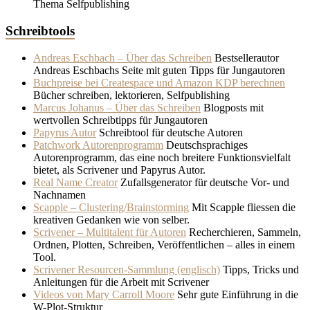
Thema Selfpublishing
Schreibtools
Andreas Eschbach – Über das Schreiben
Bestsellerautor
Andreas Eschbachs Seite mit guten Tipps für Jungautoren
Buchpreise bei Createspace und Amazon KDP berechnen
Bücher schreiben, lektorieren, Selfpublishing
Marcus Johanus – Über das Schreiben
Blogposts mit
wertvollen Schreibtipps für Jungautoren
Papyrus Autor
Schreibtool für deutsche Autoren
Patchwork Autorenprogramm
Deutschsprachiges
Autorenprogramm, das eine noch breitere Funktionsvielfalt
bietet, als Scrivener und Papyrus Autor.
Real Name Creator
Zufallsgenerator für deutsche Vor- und
Nachnamen
Scapple – Clustering/Brainstorming
Mit Scapple fliessen die
kreativen Gedanken wie von selber.
Scrivener – Multitalent für Autoren
Recherchieren, Sammeln,
Ordnen, Plotten, Schreiben, Veröffentlichen – alles in einem
Tool.
Scrivener Resourcen-Sammlung (englisch)
Tipps, Tricks und
Anleitungen für die Arbeit mit Scrivener
Videos von Mary Carroll Moore
Sehr gute Einführung in die
W-Plot-Struktur