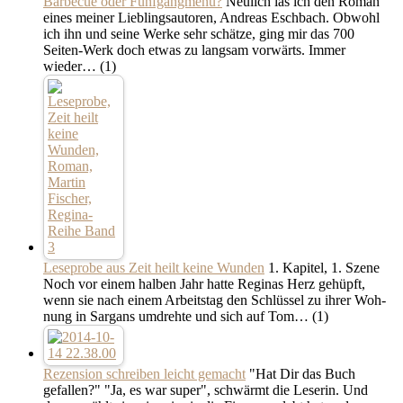
Barbecue oder Fünfgangmenü?
Neulich las ich den Roman
eines meiner Lieblingsautoren, Andreas Eschbach. Obwohl
ich ihn und seine Werke sehr schätze, ging mir das 700
Seiten-Werk doch etwas zu langsam vorwärts. Immer
wieder…
(1)
Leseprobe aus Zeit heilt keine Wunden
1. Kapitel, 1. Szene
Noch vor ei­nem hal­b­en Jahr hat­te Re­gi­nas Herz gehüpft,
wenn sie nach ei­nem Ar­beits­tag den Schlüs­sel zu ih­rer Woh­
nung in Sar­gans um­dreh­te und sich auf Tom…
(1)
Rezension schreiben leicht gemacht
"Hat Dir das Buch
gefallen?" "Ja, es war super", schwärmt die Leserin. Und