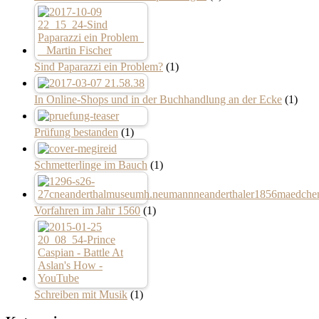
Sind Paparazzi ein Problem?
(1)
In Online-Shops und in der Buchhandlung an der Ecke
(1)
Prüfung bestanden
(1)
Schmetterlinge im Bauch
(1)
Vorfahren im Jahr 1560
(1)
Schreiben mit Musik
(1)