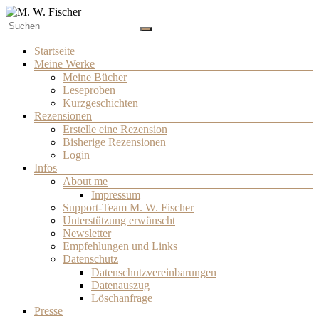
Zum
Inhalt
Schriftsteller
springen
M. W. Fischer
Menü
Startseite
Meine Werke
Meine Bücher
Leseproben
Kurzgeschichten
Rezensionen
Erstelle eine Rezension
Bisherige Rezensionen
Login
Infos
About me
Impressum
Support-Team M. W. Fischer
Unterstützung erwünscht
Newsletter
Empfehlungen und Links
Datenschutz
Datenschutzvereinbarungen
Datenauszug
Löschanfrage
Presse