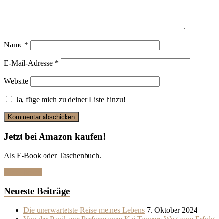
Name
*
E-Mail-Adresse
*
Website
Ja, füge mich zu deiner Liste hinzu!
Jetzt bei Amazon kaufen!
Als E-Book oder Taschenbuch.
Hier klicken
Neueste Beiträge
Die unerwartetste Reise meines Lebens
7. Oktober 2024
Von der Panik zur Performance: Kai Tanners Weg zum Erfolg