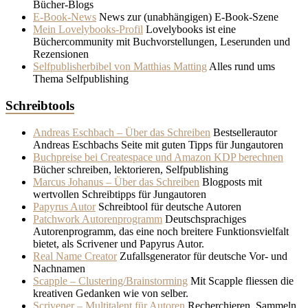
Bücher-Blogs
E-Book-News
News zur (unabhängigen) E-Book-Szene
Mein Lovelybooks-Profil
Lovelybooks ist eine
Büchercommunity mit Buchvorstellungen, Leserunden und
Rezensionen
Selfpublisherbibel von Matthias Matting
Alles rund ums
Thema Selfpublishing
Schreibtools
Andreas Eschbach – Über das Schreiben
Bestsellerautor
Andreas Eschbachs Seite mit guten Tipps für Jungautoren
Buchpreise bei Createspace und Amazon KDP berechnen
Bücher schreiben, lektorieren, Selfpublishing
Marcus Johanus – Über das Schreiben
Blogposts mit
wertvollen Schreibtipps für Jungautoren
Papyrus Autor
Schreibtool für deutsche Autoren
Patchwork Autorenprogramm
Deutschsprachiges
Autorenprogramm, das eine noch breitere Funktionsvielfalt
bietet, als Scrivener und Papyrus Autor.
Real Name Creator
Zufallsgenerator für deutsche Vor- und
Nachnamen
Scapple – Clustering/Brainstorming
Mit Scapple fliessen die
kreativen Gedanken wie von selber.
Scrivener – Multitalent für Autoren
Recherchieren, Sammeln,