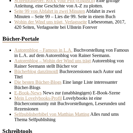
Schreibratgeber: Rock your Plot (Englisch)
Eine griffige
Anleitung, eine Geschichte von A-Z zu plotten.
Seite 99 von Abfahrt in zwei Minuten
Abfahrt in zwei
Minuten – Seite 99 – Lies die 99. Seite in einem Buch
Wohin der Wind uns trägt, Verlagsseite
Liebesroman, 2017,
420 Seiten, Verlagsseite bei Ullstein Forever
Bücher-Portale
Autorenblog – Famous in L.A.
Buchvorstellung von Famous
in L.A. auf dem Autorenblog von Rainer Seemann.
Autorenblog – Wohin der Wind uns trägt
Autorenblog von
Rainer Seemann stellt Bücher vor
Bücherblog danzlmoidl
Buchrezensionen nach Autor und
Titel
Die besten Bücher-Blogs
Eine lange Liste interessanter
Bücher-Blogs
E-Book-News
News zur (unabhängigen) E-Book-Szene
Mein Lovelybooks-Profil
Lovelybooks ist eine
Büchercommunity mit Buchvorstellungen, Leserunden und
Rezensionen
Selfpublisherbibel von Matthias Matting
Alles rund ums
Thema Selfpublishing
Schreibtools