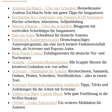
Andreas Eschbach – Über das Schreiben
Bestsellerautor
Andreas Eschbachs Seite mit guten Tipps für Jungautoren
Buchpreise bei Createspace und Amazon KDP berechnen
Bücher schreiben, lektorieren, Selfpublishing
Marcus Johanus – Über das Schreiben
Blogposts mit
wertvollen Schreibtipps für Jungautoren
Papyrus Autor
Schreibtool für deutsche Autoren
Patchwork Autorenprogramm
Deutschsprachiges
Autorenprogramm, das eine noch breitere Funktionsvielfalt
bietet, als Scrivener und Papyrus Autor.
Real Name Creator
Zufallsgenerator für deutsche Vor- und
Nachnamen
Scapple – Clustering/Brainstorming
Mit Scapple fliessen die
kreativen Gedanken wie von selber.
Scrivener – Multitalent für Autoren
Recherchieren, Sammeln,
Ordnen, Plotten, Schreiben, Veröffentlichen – alles in einem
Tool.
Scrivener Resourcen-Sammlung (englisch)
Tipps, Tricks und
Anleitungen für die Arbeit mit Scrivener
Videos von Mary Carroll Moore
Sehr gute Einführung in die
W-Plot-Struktur
yWriter – Gratis Autorentool
Ein weiteres Multitalent für
Autoren