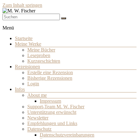
Zum Inhalt springen
Schriftsteller
M. W. Fischer
Menü
Startseite
Meine Werke
Meine Bücher
Leseproben
Kurzgeschichten
Rezensionen
Erstelle eine Rezension
Bisherige Rezensionen
Login
Infos
About me
Impressum
Support-Team M. W. Fischer
Unterstützung erwünscht
Newsletter
Empfehlungen und Links
Datenschutz
Datenschutzvereinbarungen